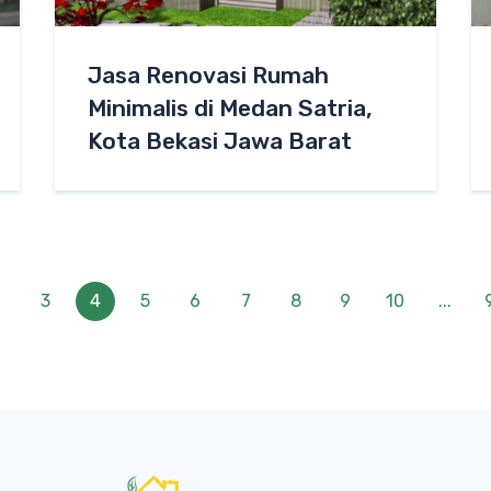
Jasa Renovasi Rumah
Minimalis di Medan Satria,
Kota Bekasi Jawa Barat
2
3
4
5
6
7
8
9
10
...