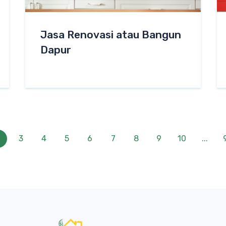
Jasa Renovasi atau Bangun
Dapur
2
3
4
5
6
7
8
9
10
...