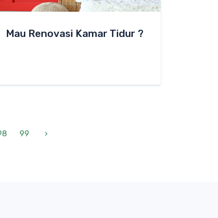
Mau Renovasi Kamar Tidur ?
98
99
›