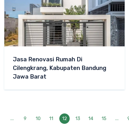
Jasa Renovasi Rumah Di
Cilengkrang, Kabupaten Bandung
Jawa Barat
2
...
9
10
11
12
13
14
15
...